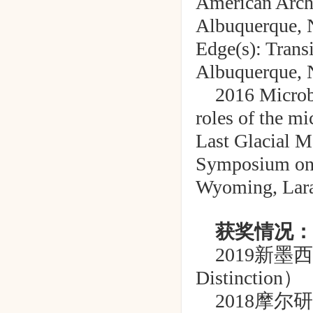
American Arch
Albuquerque, 
Edge(s): Trans
Albuquerque,
2016 Microb
roles of the mi
Last Glacial M
Symposium on 
Wyoming, Lara
获奖情况：
2019
新墨西
Distinction
）
2018
摩尔研