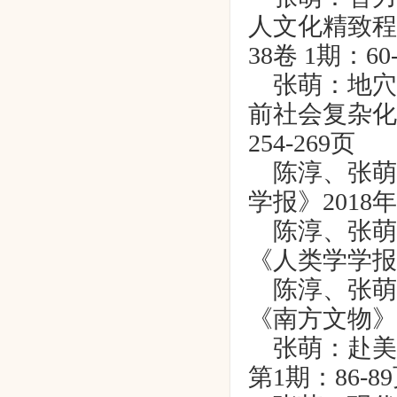
人文化精致程
38
卷
1
期：
60
张萌：地穴
前社会复杂化
254-269
页
陈淳、张萌
学报》
2018
年
陈淳、张萌
《人类学学报
陈淳、张萌
《南方文物》
张萌：赴美
第
1
期：
86-89