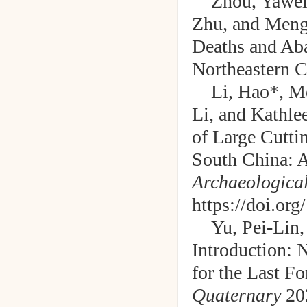
Zhou, Yawei
Zhu, and Meng
Deaths and Aba
Northeastern C
Li, Hao*, M
Li, and Kathle
of Large Cuttin
South China: A
Archaeological
https://doi.or
Yu, Pei-Lin
Introduction: 
for the Last Fo
Quaternary
202