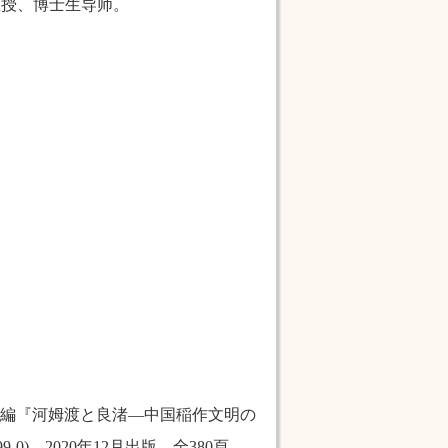
教授、博士生导师。
編『河姆渡と良渚―中国稲作文明の
699-0)，2020年12月出版，全380頁。