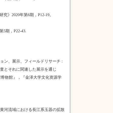
2020年第6期，P12-19。
，P22-43.
ョン、展示、フィールドリサーチ
:
査とそれに関連した展示を通じ
の博物館
』，『金
泽
大学文化
资
源学
の黄河流域における長江系玉器の拡散