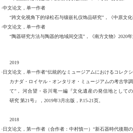
·
中文论文，单一作者
“跨文化视角下的绿松石与镶嵌礼仪饰品研究”，《中原文化研究》
·
中文论文，单一作者
“陶器研究方法与陶器的地域间交流”，《南方文物》2020年第5期
2019
·日文论文，单一作者
“
伝統的なミュージアムにおけるコレクシ
カナダ
・
ロイヤル
・
オンタリオ
・
ミュージアムの考古学調
て”，
河合望
・
谷川竜一編
『
文化遺産の発信地として
研究 第
21
号』，
2019
年
3
月出版，
P.15-21
页
。
2018
·日文论文，第一作者（合作者：中村慎一）“新石器時代後期