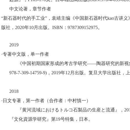
中文论著，章节作者
“新石器时代的手工业”，袁靖主编《中国新石器时代kao古讲义》第
版社，2020年10月出版。ISBN：9787309152975。
2019
·专著中文版，单一作者
《
中国初期国家形成的考古学研究——陶器研究的新
视
978-7-309-14759-9
)
，
2019
年
12
月出版。复旦大学出版社，
2018
·日文专著，第一作者（合作者：中村慎一）
『黄河流域におけるトルコ石製品の生産と流通』，
20
『文化資源学研究』第
19
号特集，日本。