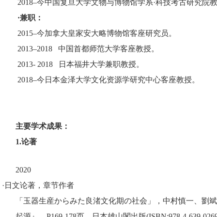
2018
–今中国复旦大学文物与博物馆学系·科技考古研究院
·兼职：
2015
–今加拿大皇家安大略博物馆客座研究员。
2013
–
2018
中国首都师范大学客座教授。
2013- 2018
日本福井大学兼职教授。
2018
–今日本金泽大学文化资源学研究中心客座教授。
主要学术成果：
1.
论著
2020
·
日文论著，章节作者
「玉器生産からみた良渚文化期の社会」，中村慎一、劉斌
起源』，P169-178页。日本雄山閣出版(ISBN:978-4-639-02