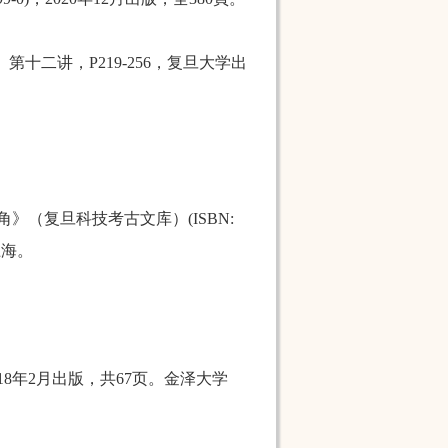
十二讲，P219-256，复旦大学出
角
》（
复旦科技考古文
库
）
(
ISBN:
上海。
18
年
2
月出版，共
67
页。
金泽大学