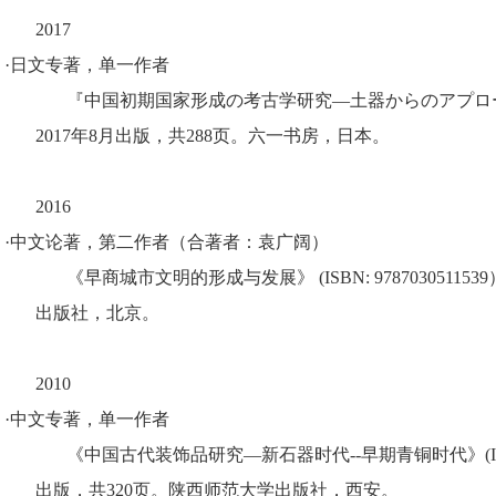
2017
·日文专著，单一作者
『中国初期国家形成の考古学研究―土器からのアプロ
2017
年
8
月出版，共
288
页。
六一书房，日本。
2016
·中文论著，第二作者（合著者：袁广阔）
《早商城市文明的形成与发展》
(
ISBN: 9787030511539
出版社，北京。
2010
·中文专著，单一作者
《中国古代装饰品研究—新石器时代
--
早期青铜时代》
(
出版，共
320
页。陕西师范大学出版社，西安。