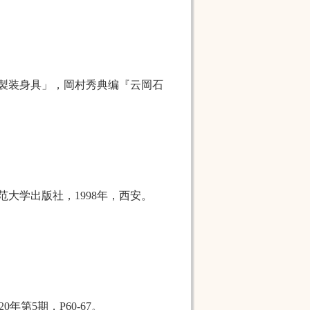
製装身具」，岡村秀典编『
云岡石
范大学出版社，
1998
年，西安。
年第5期，P60-67。