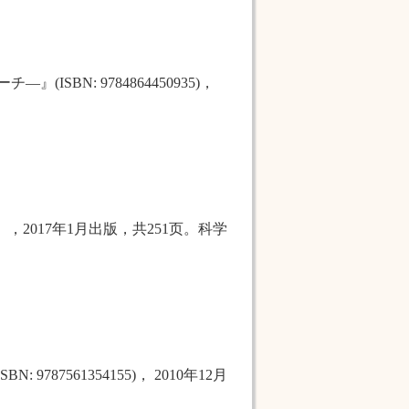
ーチ―』
(
ISBN: 978
4864450935)
，
），
2017
年
1
月出版，共
251
页。科学
ISBN: 9787561354155)
，
2010
年
12
月