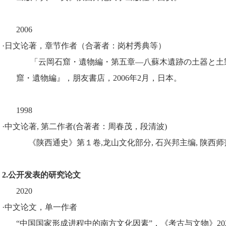
2006
·日文论著，章节作者（合著者：岗村秀典等）
「云岡石窟
・
遺物編
・
第五章―八蘇木遺跡の土器と土
窟
・
遺物編』，朋友書店，
2006
年
2
月，日本。
1998
·中文论著
,
第二作者
(
合著者：周春茂，段清波
)
《陕西通史》第１卷
,
龙山文化部分
,
石兴邦主编
,
陕西师
2.
公开发表的研究论文
2020
·
中文论文，单一作者
“中国国家形成进程中的南方文化因素”，《考古与文物》2020